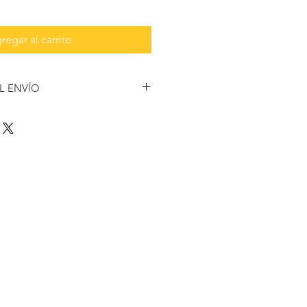
regar al carrito
L ENVÍO
a compra de 2 o más productos.
72 horas.