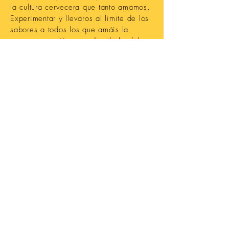
la cultura cervecera que tanto amamos.
Experimentar y llevaros al limite de los
sabores a todos los que amáis la
cerveza y estáis cansados de las falsas
cervezas artesanas
PRENSA
cerveza@cervezaslavasconia.es
CONTACTO
cerveza@cervezaslavasconia.es
REDES SOCIALES